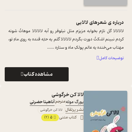
درباره ی
شعرهای لالایی
لالالالا گل نازم بخوابه عزیزم مثل نیلوفر رو آبه لالالالا موهاتُ شونه
کردم نبینم اشکتُ دورت بگردم لالالالا گلم یه حبّه قنده به روی ماهِ تو،
مهتاب می‌خنده یه عالم پولکِ ماه و ستاره ...
...
توضیحات کامل
مشاهده کتاب
لالا کن خرگوشی
یورگ موله
مترجم:
آناهیتا حضرتی
نشر پرتقال
لالا کن خرگوشی
کتاب متنی
5
(2)