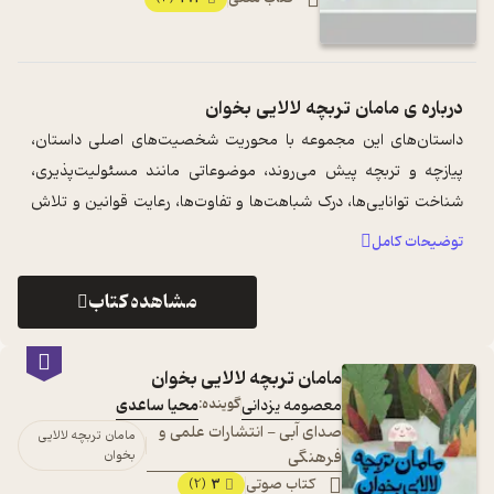
درباره ی
مامان تربچه لالایی بخوان
داستان‌های این مجموعه با محوریت شخصیت‌های اصلی داستان،
پیازچه و تربچه پیش می‌روند، موضوعاتی مانند مسئولیت‌پذیری،
شناخت توانایی‌ها، درک شباهت‌ها و تفاوت‌ها، رعایت قوانین و تلاش
برای رسیدن به هدف از موض ...
...
توضیحات کامل
مشاهده کتاب
مامان تربچه لالایی بخوان
معصومه یزدانی
گوینده:
محیا ساعدی
صدای آبی - انتشارات علمی و
مامان تربچه لالایی
فرهنگی
بخوان
کتاب صوتی
3
(2)