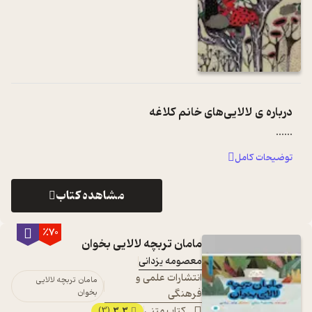
درباره ی
لالایی‌های خانم کلاغه
...
...
توضیحات کامل
مشاهده کتاب
٪70
مامان تربچه لالایی بخوان
معصومه یزدانی
انتشارات علمی و
مامان تربچه لالایی
فرهنگی
بخوان
کتاب متنی
3.3
(3)