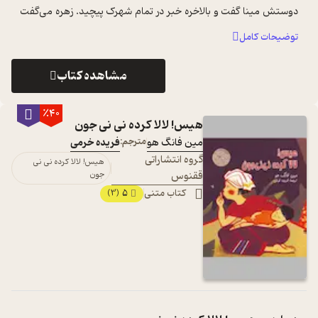
دوستش مینا گفت و بالاخره خبر در تمام شهرک پیچید. زهره می‌گفت
دختری ...
...
توضیحات کامل
مشاهده کتاب
٪40
هیس! لالا کرده نی نی جون
مین فانگ هو
مترجم:
فریده خرمی
گروه انتشاراتی
هیس! لالا کرده نی نی
ققنوس
جون
کتاب متنی
5
(3)