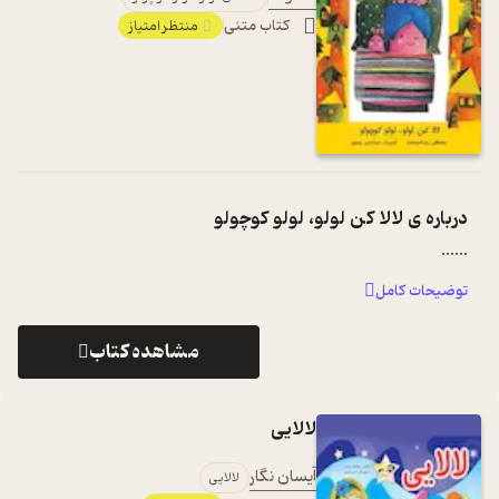
کتاب متنی
منتظر امتیاز
درباره ی
لالا کن لولو، لولو کوچولو
...
...
توضیحات کامل
مشاهده کتاب
لالایی
آیسان نگار
لالایی