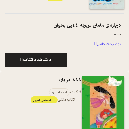
درباره ی
مامان تربچه لالایی بخوان
...
...
توضیحات کامل
مشاهده کتاب
لالالا ابر پاره
شکوفه
لالالا ابر پاره
کتاب متنی
منتظر امتیاز