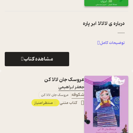
درباره ی
لالالا ابر پاره
...
...
توضیحات کامل
مشاهده کتاب
عروسک جان لالا کن
جعفر ابراهیمی
شکوفه
عروسک جان لالا کن
کتاب متنی
منتظر امتیاز