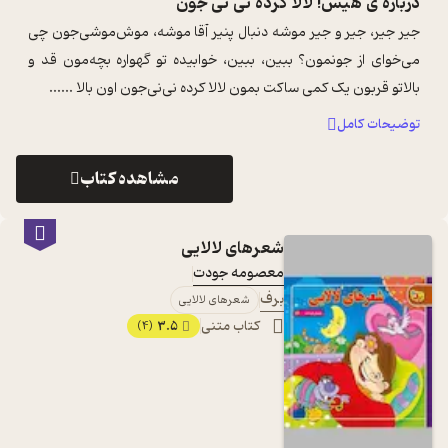
درباره ی
هیس! لالا کرده نی نی جون
جیر جیر، جیر و جیر موشه دنبال پنیر آقا موشه، موش‌موشی‌جون چی
می‌خوای از جونمون؟ ببین، ببین، خوابیده تو گهواره بچه‌مون قد و
بالاتو قربون یک کمی ساکت بمون لالا کرده نی‌نی‌جون اون بالا ...
...
توضیحات کامل
مشاهده کتاب
شعرهای لالایی
معصومه جودت
برف
شعرهای لالایی
کتاب متنی
3.5
(4)