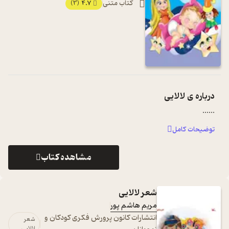
کتاب متنی
4.7
(3)
درباره ی
لالایی
...
...
توضیحات کامل
مشاهده کتاب
شعر لالایی
مریم هاشم پور
انتشارات کانون پرورش فکری کودکان و
شعر
لالایی