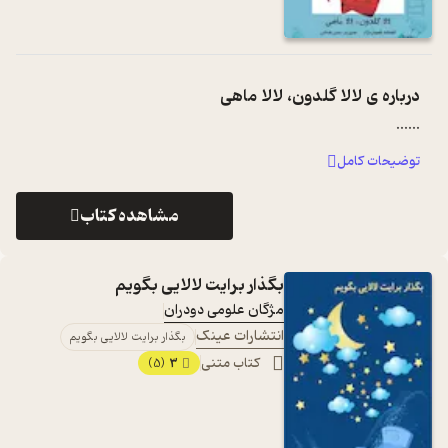
درباره ی
لالا گلدون، لالا ماهی
...
...
توضیحات کامل
مشاهده کتاب
بگذار برایت لالایی بگویم
مژگان علومی دودران
انتشارات عینک
بگذار برایت لالایی بگویم
کتاب متنی
3
(5)