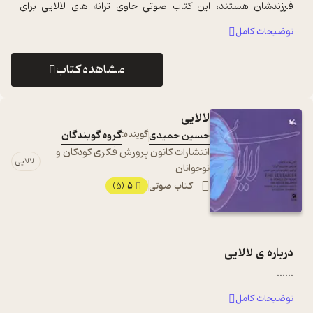
فرزندشان هستند، این کتاب صوتی حاوی ترانه های لالایی برای
خردسالان است که عل ...
...
توضیحات کامل
مشاهده کتاب
لالایی
حسین حمیدی
گوینده:
گروه گویندگان
انتشارات کانون پرورش فکری کودکان و
لالایی
نوجوانان
کتاب صوتی
5
(5)
درباره ی
لالایی
...
...
توضیحات کامل