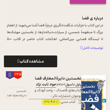
درباره ی
فضا
در این کتاب با جزئیات شگفت‌انگیزی دربارۀ فضا آشنا می‌شوید: از انفجار
بزرگ تا منظومۀ شمسی، از سیارات،دنباله‌دارها، از نخستین موشک‌ها
تا ایستگاه فضایی بین‌المللی. اطلاعات کتاب حاضر در قالب ۵۰۰
پرسش و ...
...
توضیحات کامل
مشاهده کتاب
٪35
نخستین دایرةالمعارف فضا
پاول داسول
مترجم:
جواد ثابت نژاد
کتاب‌های قاصدک - واحد کودک و
نخستین
نوجوان انتشارات ذکر -
دایرةالمعارف فضا
کتاب متنی
4.6
(29)