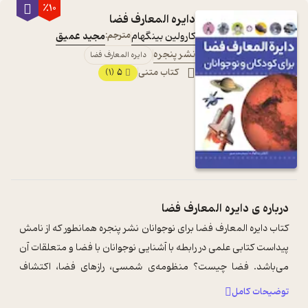
٪10
دایره المعارف فضا
کارولین بینگهام
مترجم:
مجید عمیق
نشر پنجره
دایره المعارف فضا
کتاب متنی
5
(1)
درباره ی
دایره المعارف فضا
کتاب دایره المعارف فضا برای نوجوانان نشر پنجره همانطور که از نامش
پیداست کتابی علمی در رابطه با آشنایی نوجوانان با فضا و متعلقات آن
می‌باشد. فضا چیست؟ منظومه‌ی شمسی، رازهای فضا، اکتشاف
فضا، ستارگان دن ...
...
توضیحات کامل