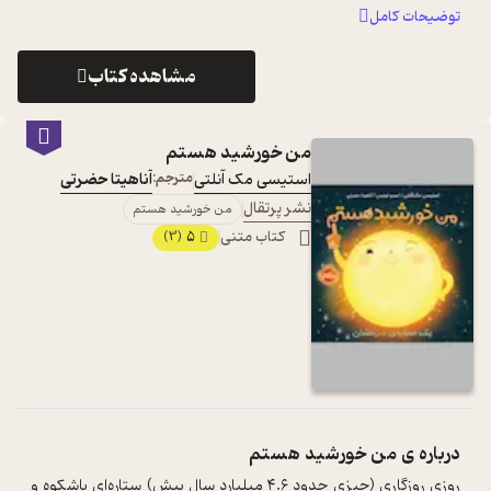
طرح بر ...
...
توضیحات کامل
مشاهده کتاب
من خورشید ھستم
استیسی مک آنلتی
مترجم:
آناهیتا حضرتی
نشر پرتقال
من خورشید ھستم
کتاب متنی
5
(3)
درباره ی
من خورشید ھستم
روزی روزگاری (چیزی حدود ۴.۶ میلیارد سال پیش) ستاره‌ای باشکوه و