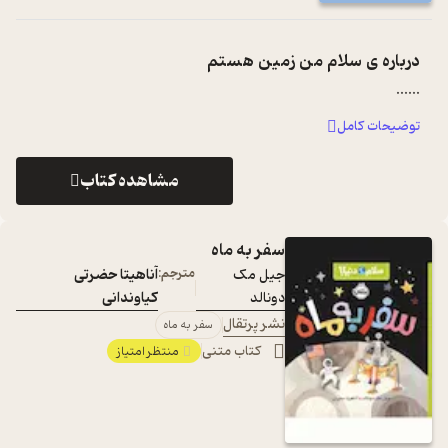
درباره ی
سلام من زمین هستم
...
...
توضیحات کامل
مشاهده کتاب
سفر به ماه
جیل مک
مترجم:
آناھیتا حضرتی
دونالد
کیاوندانی
نشر پرتقال
سفر به ماه
کتاب متنی
منتظر امتیاز