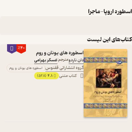
اسطوره اروپا-ماجرا
کتاب‌های این لیست
٪40
اسطوره های یونان و روم
دان ناردو
مترجم:
عسکر بهرامی
گروه انتشاراتی ققنوس
اسطوره های یونان و روم
کتاب متنی
4.1
(528)