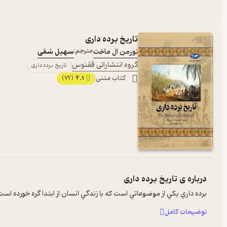
تاریخ برده داری
نورمن ال ماخت
مترجم:
سهیل سُمّی
گروه انتشاراتی ققنوس
تاریخ برده داری
کتاب متنی
4.1
(72)
درباره ی
تاریخ برده داری
برده داري يکي از موضوعاتي است که با زندگي انسان از ابتدا گره خورده ا
توضیحات کامل