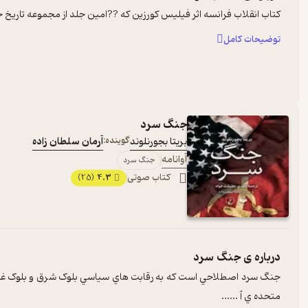
کتاب انقلاب فرانسه اثر فيليس کورزين که ??امين جلد از مجموعه تاريخ ج
توضیحات کامل
جنگ سرد
بریتا بجورنلوند
گوینده:
آرمان سلطان زاده
آوانامه
جنگ سرد
کتاب صوتی
4.3
(25)
درباره ی
جنگ سرد
جنگ سرد اصطلاحي است که به رقابت هاي سياسي بلوک شرق و بلوک غرب 
متحده ي آ ...
...