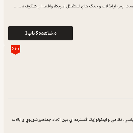
است. پس از انقلاب و جنگ هاي استقلال آمريکا، واقعه اي شگرف د ...
...
مشاهده کتاب
٪30
 نظامي و ايدئولوژيک گسترده اي بين اتحاد جماهير شوروي و ايالات