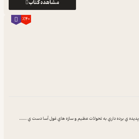
مشاهده کتاب
٪40
 پديده ي برده داري به تحولات عظيم و سازه هاي غول آسا دست ي ...
...