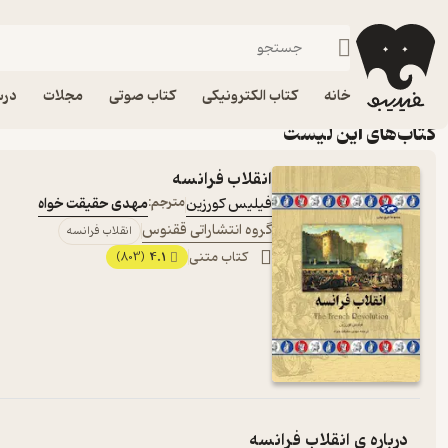
تاریخ جهان-ماجرا
خانه
کتاب الکترونیکی
کتاب صوتی
مجلات
درس
کتاب‌های این لیست
انقلاب فرانسه
فیلیس کورزین
مترجم:
مهدی حقیقت خواه
گروه انتشاراتی ققنوس
انقلاب فرانسه
کتاب متنی
4.1
(803)
درباره ی
انقلاب فرانسه