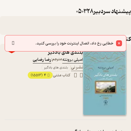
پیشنهاد سردبیر050328
کتاب‌های این لیست
خطایی رخ داد، اتصال اینترنت خود را بررسی کنید.
٪20
بلندی های بادگیر
امیلی برونته
مترجم:
رضا رضایی
نشر نی
بلندی های بادگیر
کتاب متنی
4
(15513)