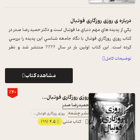
درباره ی
روزی روزگاری فوتبال
يکي از پديده هاي مهم دنياي ما فوتبال است و دکتر حميد رضا صدر در
کتاب روزي روزگاري فوتبال با نگاه جامعه شناسي اين پديده را بررسي
کرده است. اين کتاب اولين بار در سال ???? منتشر شد و نظر
متخصصان اين حوزه ...
...
توضیحات کامل
مشاهده کتاب
٪40
روزی روزگاری فوتبال...
حمیدرضا صدر
نشر چشمه
روزی روزگاری فوتبال...
کتاب متنی
4.5
(99)