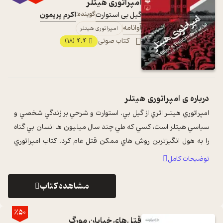
امپراتوری هیتلر
گیل بی استوارت
گوینده:
اکرم پریمون
آوانامه
امپراتوری هیتلر
کتاب صوتی
4.4
(18)
درباره ی
امپراتوری هیتلر
امپراتوري هيتلر اثري از گيل بي. استوارت و شرحي بر زندگي شخصي و
سياسي هيتلر است، کسي که طي چند سال ميليون ها انسان بي گناه
را به هول انگيزترين روش هاي ممکن قتل عام کرد. کتاب امپراتوري
هيتلر با ترجمه ...
...
توضیحات کامل
مشاهده کتاب
٪50
قتل‌های خیابان مورگ