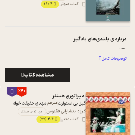
کتاب صوتی
4
(6)
درباره ی
بلندی‌های بادگیر
...
...
توضیحات کامل
مشاهده کتاب
٪40
امپراتوری هیتلر
گیل بی استوارت
مترجم:
مهدی حقیقت خواه
گروه انتشاراتی ققنوس
امپراتوری هیتلر
کتاب متنی
4.4
(77)