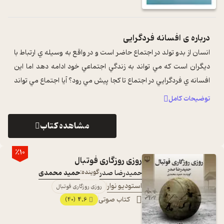
درباره ی
افسانه فردگرایی
انسان از بدو تولد در اجتماع حاضر است و در واقع به وسيله ي ارتباط با
ديگران است که مي تواند به زندگي اجتماعي خود ادامه دهد اما اين
افسانه ي فردگرايي در اجتماع تا کجا پيش مي رود؟ آيا اجتماع مي تواند
بر ...
...
توضیحات کامل
مشاهده کتاب
٪10
روزی روزگاری فوتبال
حمیدرضا صدر
گوینده:
حمید محمدی
استودیو نوار
روزی روزگاری فوتبال
کتاب صوتی
4.6
(40)