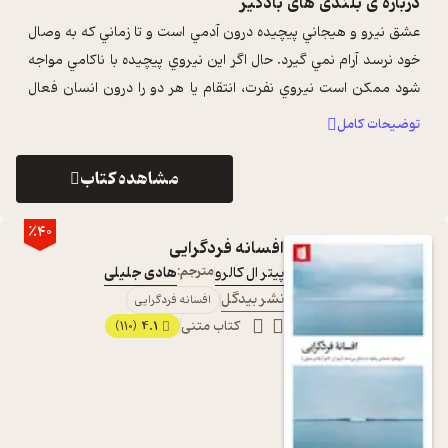
درباره ی
بلندی های بادگیر
عشق نيرو و هيجاني پيچيده درون آدمي است و تا زماني که به وصال
خود نرسد آرام نمي گيرد. حال اگر اين نيروي پيچيده با ناکامي مواجه
شود ممکن است نيروي نفرت، انتقام يا هر دو را درون انسان فعال
کند. در آثار ب ...
...
توضیحات کامل
مشاهده کتاب
٪40
افسانه فردگرایی
پیتر ال کالرو
مترجم:
هادی جلیلی
نشر بیدگل
افسانه فردگرایی
کتاب متنی
4.1
(110)