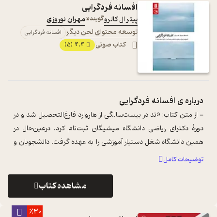
افسانه فردگرایی
پیتر ال کالرو
گوینده:
مهران نوروزی
توسعه محتوای لحن دیگر
افسانه فردگرایی
کتاب صوتی
4.4
(5)
درباره ی
افسانه فردگرایی
- از متن کتاب: «تد در بیست‌سالگی از هاروارد فارغ‌التحصیل شد و در
دورهٔ دکترای ریاضی دانشگاه میشیگان ثبت‌نام کرد. درعین‌حال در
همین دانشگاه شغل دستیار آموزشی را به عهده گرفت. دانشجویان و
اعضای هیئت‌عل ...
...
توضیحات کامل
مشاهده کتاب
٪30