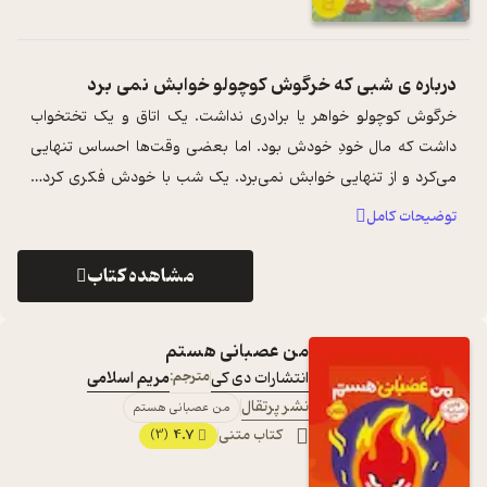
درباره ی
شبی که خرگوش کوچولو خوابش نمی برد
خرگوش کوچولو خواهر یا برادری نداشت. یک اتاق و یک تختخواب
داشت که مال خودِ خودش بود. اما بعضی وقت‌ها احساس تنهایی
می‌کرد و از تنهایی خوابش نمی‌برد. یک شب با خودش فکری کرد…
...
...
توضیحات کامل
مشاهده کتاب
من عصبانی هستم
انتشارات دی کی
مترجم:
مریم اسلامی
نشر پرتقال
من عصبانی هستم
کتاب متنی
4.7
(3)