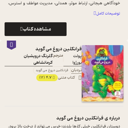
خودآگاهی هیجانی، ارتباط موثر، همدلی، مدیریت عواطف و استرس،
تفکر انتقادی و آمد و تصمیم گی ...
...
توضیحات کامل
مشاهده کتاب
فرانکلین دروغ می گوید
پولت
مترجم:
گلرنگ درویشیان
بورژوا
کرمانشاهی
نردبان
فرانکلین دروغ می گوید
کتاب متنی
4.7
(12)
درباره ی
فرانکلین دروغ می گوید
دوستان فرانکلین خیلی کارها بلدند؛ خرس می‌تواند از درخت بالا برود.