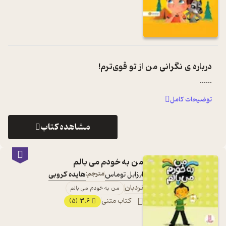
درباره ی
نگرانی من از تو قوی‌ترم!
...
...
توضیحات کامل
مشاهده کتاب
من به خودم می بالم
ایزابل توماس
مترجم:
هایده کروبی
نردبان
من به خودم می بالم
کتاب متنی
3.6
(5)