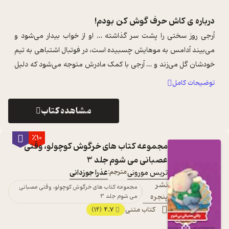
درباره ی
کاش حرف گوش کن بودم!
آرجی روز سختی را پشت سر گذاشته … او از خواب بیدار می‌شود و
می‌بیند آدامس به موهایش چسبیده است، در فوتبال اشتباهی به تیم
خودشان گل می‌زند و … آرجی با کمک مادرش متوجه می‌شود که دلیل
همه‌ی اشتباهات، گوش ...
...
توضیحات کامل
مشاهده کتاب
٪10
مجموعه کتاب های خرگوش کوچولو، وقتی
عصبانی می شوم جلد 3
تریس مورونی
مترجم:
عذرا جوزدانی
نشر
مجموعه کتاب های خرگوش کوچولو، وقتی عصبانی
پنجره
می شوم جلد 3
کتاب متنی
4.7
(14)