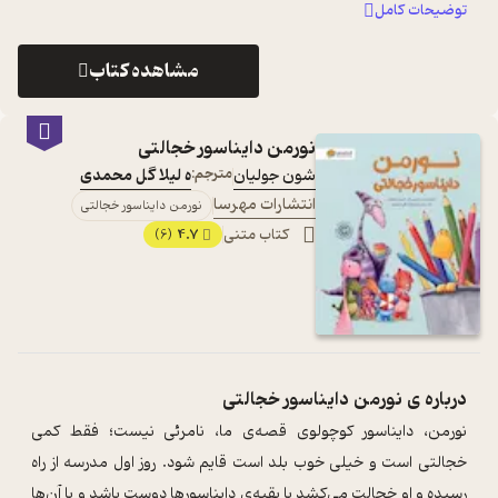
خشم، نگرانی، ترس، حسادت، خجال ...
...
توضیحات کامل
مشاهده کتاب
نورمن دایناسور خجالتی
شون جولیان
مترجم:
ه لیلا گل محمدی
انتشارات مهرسا
نورمن دایناسور خجالتی
کتاب متنی
4.7
(6)
درباره ی
نورمن دایناسور خجالتی
نورمن، دایناسور کوچولوی قصه‌ی ما، نامرئی نیست؛ فقط کمی
خجالتی است و خیلی خوب بلد است قایم شود. روز اول مدرسه از راه
رسیده و او خجالت می‌کشد با بقیه‌ی دایناسورها دوست باشد و با آن‌ها