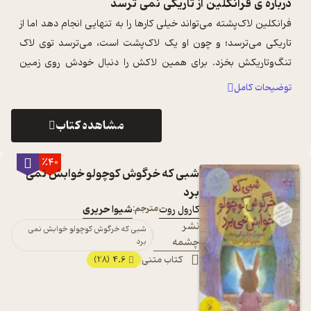
درباره ی
فرانکلین از تاریکی نمی ترسد
فرانکلین لاک‌پشته می‌تواند خیلی کارها را به تنهایی انجام دهد اما از
تاریکی می‌ترسد؛ و چون او یک لاک‌پشت است، می‌ترسد توی لاک
تنگ‌وتاریکش بخزد. برای همین لاکش را دنبال خودش روی زمین
می‌کشد. بالاخره یک ...
...
توضیحات کامل
مشاهده کتاب
٪40
شبی که خرگوش کوچولو خوابش نمی
برد
کارول روت
مترجم:
شیوا حریری
نشر
شبی که خرگوش کوچولو خوابش نمی
چشمه
برد
کتاب متنی
4.6
(28)