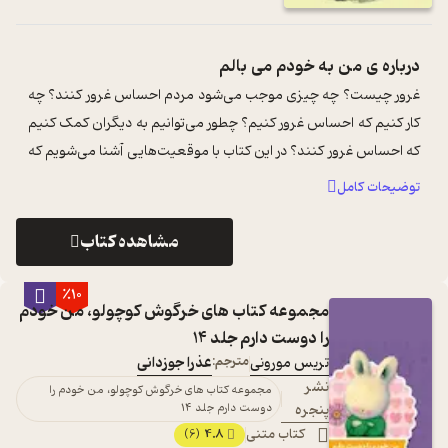
درباره ی
من به خودم می بالم
غرور چیست؟ چه چیزی موجب می‌شود مردم احساس غرور کنند؟ چه
کار کنیم که احساس غرور کنیم؟ چطور می‌توانیم به دیگران کمک کنیم
که احساس غرور کنند؟ در این کتاب با موقعیت‌هایی آشنا می‌شویم که
موجب احساس غرور می ...
...
توضیحات کامل
مشاهده کتاب
٪10
مجموعه کتاب های خرگوش کوچولو، من خودم
را دوست دارم جلد 14
تریس مورونی
مترجم:
عذرا جوزدانی
نشر
مجموعه کتاب های خرگوش کوچولو، من خودم را
پنجره
دوست دارم جلد 14
کتاب متنی
4.8
(6)