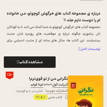
درباره ی
مجموعه کتاب های خرگوش کوچولو، من خانواده
ام را دوست دارم جلد 11
مجموعه کتاب های خرگوش کوچولو به شما کمک می کند تا به کودکان
تان بیاموزید چگونه درباره ی موقعیت های روزمره شان مثبت
بیندیشند. این کتاب ها، مثال های ساده ای از مثبت اندیشی برای
کودکان را نیز با شما درمی ...
...
توضیحات کامل
مشاهده کتاب
٪50
نگرانی من از تو قوی‌ترم!
الیزابت کول
مترجم:
تینا غراب
انتشارات مهرسا
نگرانی من از تو قوی‌ترم!
کتاب متنی
5
(2)