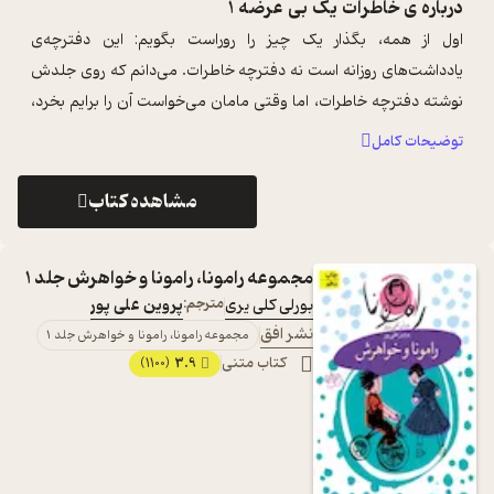
درباره ی
خاطرات یک بی عرضه 1
اول از همه، بگذار یک چیز را روراست بگویم: این دفترچه‌ی
یادداشت‌های روزانه ا‌ست نه دفترچه خاطرات. می‌دانم که روی جلدش
نوشته دفترچه خاطرات، اما وقتی مامان می‌خواست آن را برایم بخرد،
عمداً به او گفتم دفت ...
...
توضیحات کامل
مشاهده کتاب
مجموعه رامونا، رامونا و خواهرش جلد 1
بورلی کلی یری
مترجم:
پروین علی پور
نشر افق
مجموعه رامونا، رامونا و خواهرش جلد 1
کتاب متنی
3.9
(1100)