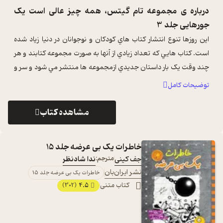
درباره ی
مجموعه تام گیتس، همه چیز عالی است یک
جورهایی جلد 3
اين روزها تنوع انتشار کتاب هاي کودکان و نوجوانان در دنيا زياد شده
است. کتاب هايي که تعداد زيادي از آنها به صورت مجموعه کتابند و هر
چند وقت يک بار داستان جديدي ازمجموعه ها منتشر مي شود و سر و
صدا به پ ...
...
توضیحات کامل
مشاهده کتاب
خاطرات یک بی عرضه جلد 15
جف کینی
مترجم:
ندا شادنظر
نشر ایران‌بان
خاطرات یک بی عرضه جلد 15
کتاب متنی
4.5
(302)