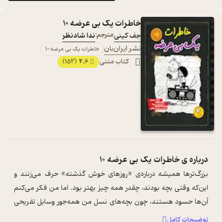
خاطرات یک بی عرضه 10
جف کینی
مترجم:
ندا شادنظر
نشر ایران‌بان
خاطرات یک بی عرضه 10
کتاب متنی
4.6
(153)
درباره ی
خاطرات یک بی عرضه 10
بزرگ‌ترها همیشه درباره‌ی «روزهای خوش گذشته» حرف می‌زنند و
این‌که وقتی بچه بودند، چقدر همه چیز بهتر بود. اما من فکر می‌کنم
آن‌ها حسود هستند، چون بچه‌های نسل من همه‌جور وسایل تفریحی
با تکنولوژی جدید در ...
...
توضیحات کامل