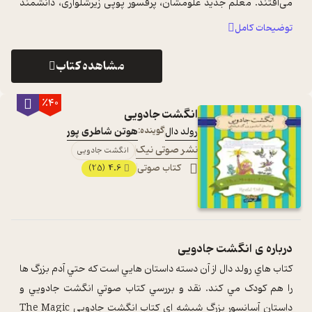
می‌افتند. معلم جدید علومشان، پرفسور پوپی زیر‌شلواری، دانشمند
نابغه‌ای است؛ ...
...
توضیحات کامل
مشاهده کتاب
٪40
انگشت جادویی
رولد دال
گوینده:
هوتن شاطری پور
نشر صوتی نیک
انگشت جادویی
کتاب صوتی
4.6
(25)
درباره ی
انگشت جادویی
کتاب هاي رولد دال از آن دسته داستان هايي است که حتي آدم بزرگ ها
را هم کودک مي کند. نقد و بررسي کتاب صوتي انگشت جادويي و
داستان آسانسور بزرگ شيشه اي کتاب انگشت جادويي The Magic