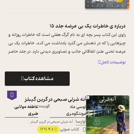
درباره ی
خاطرات یک بی عرضه جلد 15
راوی این کتاب پسر بچه ای به نام گرگ هفلی است که خاطرات روزانه و
چیزهایی را که در ذهنش می گذرد یادداشت می کند. خاطرات یک بی
عرضه لحنی طنز، اتفاقاتی جالب و تصاویری دیدنی دارد. در جلد حاضر
خانواده گرگ ق ...
...
توضیحات کامل
مشاهده کتاب
آنه شرلی صبحی در گرین گیبلز
لوسی ماد
گوینده:
عاطفه مولایی
مونتگومری
طبری
آوارسا
آنه شرلی صبحی در گرین گیبلز
کتاب صوتی
4.1
(29)