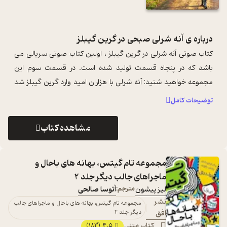
درباره ی
آنه شرلی صبحی در گرین گیبلز
کتاب صوتی آنه شرلی در گرین گیبلز ، اولین کتاب صوتی سریالی می
باشد که در پنجاه قسمت تولید شده است. در قسمت سوم این
مجموعه خواهید شنید: آنه شرلی با هزاران امید وارد گرین گیبلز شد
اما افسوس که متیو و م ...
...
توضیحات کامل
مشاهده کتاب
مجموعه تام گیتس، بهانه های باحال و
ماجراهای جالب دیگر جلد 2
لیز پیشون
مترجم:
آتوسا صالحی
نشر
مجموعه تام گیتس، بهانه های باحال و ماجراهای جالب
افق
دیگر جلد 2
کتاب متنی
4.5
(183)