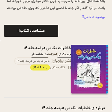
یادداشت‌های روزانه‌ام را بنویسم، چون دفتر دیگری برایم خریده. اما
یادت می‌آید گفتم اگر چند تا احمق این دفتر را که روی جلدش نوشته
«دفترچه ...
...
توضیحات کامل
مشاهده کتاب
خاطرات یک بی عرضه جلد 14
جف کینی
مترجم:
ندا شادنظر
نشر ایران‌بان
خاطرات یک بی عرضه جلد 14
کتاب متنی
4.6
(141)
درباره ی
خاطرات یک بی عرضه جلد 14