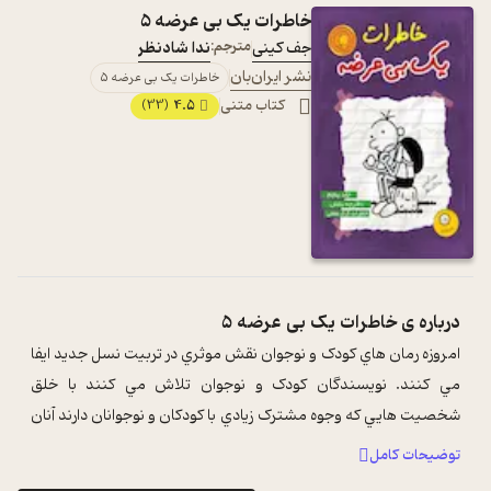
خاطرات یک بی عرضه 5
جف کینی
مترجم:
ندا شادنظر
نشر ایران‌بان
خاطرات یک بی عرضه 5
کتاب متنی
4.5
(33)
درباره ی
خاطرات یک بی عرضه 5
امروزه رمان هاي کودک و نوجوان نقش موثري در تربيت نسل جديد ايفا
مي کنند. نويسندگان کودک و نوجوان تلاش مي کنند با خلق
شخصيت هايي که وجوه مشترک زيادي با کودکان و نوجوانان دارند آنان
را به سفر به دنياي کت ...
...
توضیحات کامل