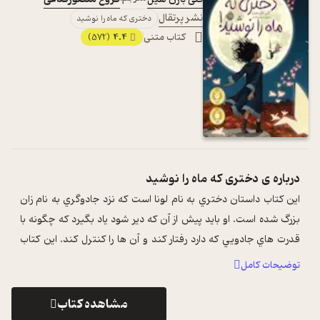
نشر پرتقال
دختری که ماه را نوشید
کتاب متنی
4.4
(572)
درباره ی
دختری که ماه را نوشید
اين کتاب داستان دختري به نام لونا است که نزد جادوگري به نام زان
بزرگ شده است. او بايد پيش از آن که دير شود ياد بگيرد که چگونه با
قدرت هاي جادويي که دارد رفتار کند و آن ها را کنترل کند. اين کتاب
کتابي ...
...
توضیحات کامل
مشاهده کتاب