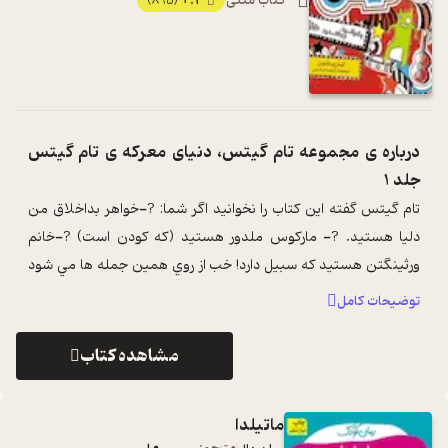
کتاب متنی
4.3
(895)
درباره ی
مجموعه تام گیتس، دنیای معرکه ی تام گیتس
جلد 1
تام گيتس گفته اين کتاب را نخوانيد اگر شما: ?-خواهر بداخلاق من
دليا هستيد. ?- مارکوس ملدور هستيد (که کودن است) ?-خانم
ورثينگتن هستيد که سبيل دارد! خب از روي همين جمله ها مي شود
حدس زد که با ...
...
توضیحات کامل
مشاهده کتاب
ماتیلدا