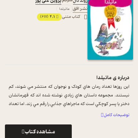
رولد دال
مترجم:
پروین علی پور
نشر افق
ماتیلدا
کتاب متنی
4.1
(617)
درباره ی
ماتیلدا
اين روزها تعداد رمان هاي کودک و نوجوان که منتشر مي شوند، کم
نيستند. مجموعه داستان هاي زيادي نوشته شده اند که قهرمانشان
دختر يا پسر کوچکي است که ماجراهاي جذابي را رقم مي زند. اما تعداد
زيادي از خوانند ...
...
توضیحات کامل
مشاهده کتاب