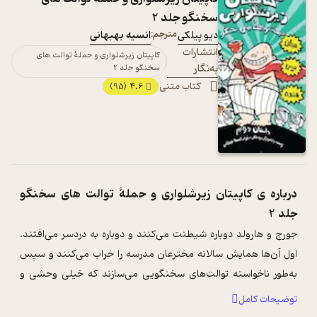
سخنگو جلد 2
دیو پیلکی
مترجم:
انسیه بهبهانی
انتشارات
کاپیتان زیرشلواری و حملۀ توالت های
به‌نگار
سخنگو جلد 2
کتاب متنی
4.6
(95)
درباره ی
کاپیتان زیرشلواری و حملۀ توالت های سخنگو
جلد 2
جورج و هارولد دوباره شیطنت می‌کنند و دوباره به دردسر می‌افتند.
اول آن‌ها همایش سالانه مخترعان مدرسه را خراب می‌کنند و سپس
به‌طور ناخواسته توالت‌های سخنگویی می‌سازند که خیلی وحشی و
بدجنسند و می‌خواهند ...
...
توضیحات کامل