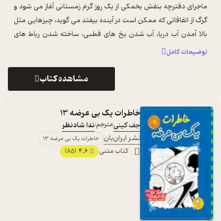
ماجرای دفترچه بنفش یخمکی از یک روز گرم زمستانی آغاز می شود و
گرگ از اتفاقاتی که ممکن است در آینده بیفتد می گوید، چیزهایی مثل
بالا آمدن آب دریا، آب شدن یخ های قطبی، ساخته شدن رباط های
گوناگون، اجزای مک ...
...
توضیحات کامل
مشاهده کتاب
خاطرات یک بی عرضه 13
جف کینی
مترجم:
ندا شادنظر
نشر ایران‌بان
خاطرات یک بی عرضه 13
کتاب متنی
4.6
(85)