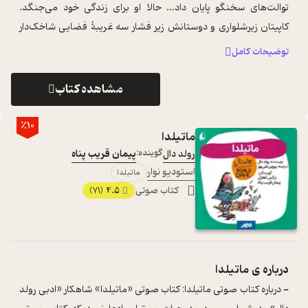
توالت‌های سخنگو پایان داد... حالا او برای زندگی خود می‌جنگد.
کاپیتان زیرشلواری و دوستانش زیر فشار سه غریبۀ فضایی شاخک‌دار
هستند؛ ک ...
...
توضیحات کامل
مشاهده کتاب
٪10
ماتیلدا
رولد دال
گوینده:
پیمان قریب پناه
استودیو نوار
ماتیلدا
کتاب صوتی
4.5
(71)
درباره ی
ماتیلدا
- درباره کتاب صوتی ماتیلدا: کتاب صوتی «ماتیلدا» شاهکار «ادبی رولد