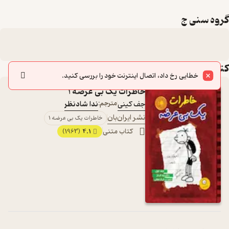
گروه سنی ج
کتاب‌های این لیست
خطایی رخ داد، اتصال اینترنت خود را بررسی کنید.
خاطرات یک بی عرضه 1
جف کینی
مترجم:
ندا شادنظر
نشر ایران‌بان
خاطرات یک بی عرضه 1
کتاب متنی
4.1
(1963)