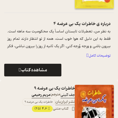
درباره ی
خاطرات یک بی عرضه 4
به نظر من، تعطیلات تابستان اساساً یک محکومیت سه ماهه است.
فقط به این دلیل که هوا خوب است، همه از تو انتظار دارند تمام روز
بیرون باشی و ورجه وُرجه کنی. اگر یک ثانیه از روز را بیرون نباشی، فکر
می‌کنند ...
...
توضیحات کامل
مشاهده کتاب
خاطرات یک بی عرضه 9
جف کینی
مترجم:
مریم رحیمی
نشر ایران‌بان
خاطرات یک بی عرضه 9
کتاب متنی
4.6
(45)