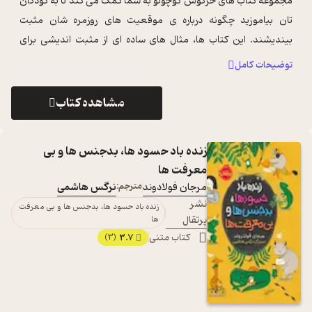
مجموعه کتاب های خرگوش کوچولو به شما کمک می کند تا به کودکان
تان بیاموزید چگونه درباره ی موقعیت های روزمره شان مثبت
بیندیشند. این کتاب ها، مثال های ساده ای از مثبت اندیشی برای
کودکان را نیز با شما درمی ...
...
توضیحات کامل
مشاهده کتاب
زنده باد حسود ها، بدجنس ها و بی
معرفت ها
مرجان فولادوند
مترجم:
نرگس هاشمی
نشر
زنده باد حسود ها، بدجنس ها و بی معرفت
پرتقال
ها
کتاب متنی
3.7
(3)