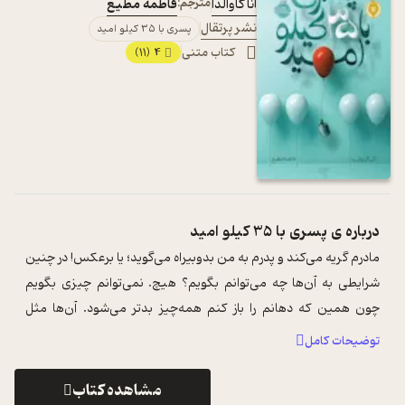
آنا گاوالدا
مترجم:
فاطمه مطیع
نشر پرتقال
پسری با 35 کیلو امید
کتاب متنی
4
(11)
درباره ی
پسری با 35 کیلو امید
مادرم گریه می‌کند و پدرم به من بدوبیراه می‌گوید؛ یا برعکس! در چنین
شرایطی به آن‌ها چه می‌توانم بگویم؟ هیچ. نمی‌توانم چیزی بگویم
چون همین که دهانم را باز کنم همه‌چیز بدتر می‌شود. آن‌ها مثل
طوطی فقط یک ...
...
توضیحات کامل
مشاهده کتاب