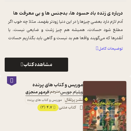
درباره ی
زنده باد حسود ها، بدجنس ها و بی معرفت ها
آدم لازم دارد بعضی چیزها را در این دنیا زودتر بفهمد. مثلا چه خوب اگر
مطلع شود حسادت، همیشه هم چیز زشت و ضایعی نیست. یا
آنقدرها که می‌گویند واقعا هم بد نیست و گاهی باید بگذاریم حسادت
هم مثل مهربانی از ...
...
توضیحات کامل
مشاهده کتاب
موریس و کتاب های پرنده
ویلیام جویس
مترجم:
فرمهر منجزی
نشر پرتقال
موریس و کتاب های پرنده
کتاب متنی
4.7
(3)