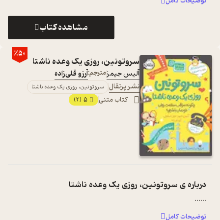
توضیحات کامل
مشاهده کتاب
٪50
سروتونین، روزی یک وعده ناشتا
آلیس جیمز
مترجم:
آرزو قلی‌زاده
نشر پرتقال
سروتونین، روزی یک وعده ناشتا
کتاب متنی
5
(2)
درباره ی
سروتونین، روزی یک وعده ناشتا
...
...
توضیحات کامل