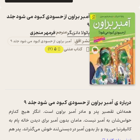
آمبر براون از حسودی کبود می شود جلد
9
پائولا دانزیگر
مترجم:
فرمهر منجزی
نشر افق
آمبر براون از حسودی کبود می شود جلد 9
کتاب متنی
5
(2)
درباره ی
آمبر براون از حسودی کبود می شود جلد 9
همه‌‌اش تقصیر پدر و مادر آمبر براون است. انگار هیچ کدارم
حواس‌شان به آمبر نیست. مامان بدون آمبر برای دیدن خاله پام به
کالیفرنیا می‌رود و باز بدون آمبر در دیسنی‌لند خوش می‌گذراند. پدر هم
وقتی قرار است ...
...