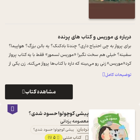
درباره ی
موریس و کتاب های پرنده
برای پرواز به چی احتیاج داری؟ چندتا بادکنک؟ یه بالن بزرگ؟ هواپیما؟
سفینه؟ خیلی هم سخت نگیر! «موریس لسمور» فقط با یه کتاب پرواز
کرد«موریس» زنی رو می‌بینه که داره با کتاب‌ها پرواز می‌کنه. زن یکی از
کتاب ...
...
توضیحات کامل
مشاهده کتاب
پیشی کوچولو! حسود شدی؟
معصومه یزدانی
نردبان
پیشی کوچولو! حسود شدی؟
کتاب متنی
5
(1)