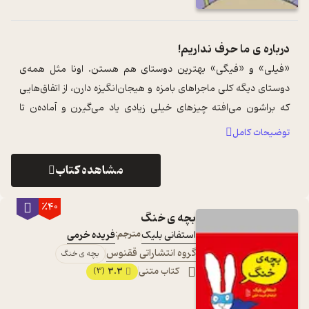
درباره ی
ما حرف نداریم!
«فیلی» و «فیگی» بهترین دوستای هم هستن. اونا مثل همه‌ی
دوستای دیگه کلی ماجراهای بامزه و هیجان‌انگیزه دارن، از اتفاق‌هایی
که براشون می‌افته چیزهای خیلی زیادی یاد می‌گیرن و آماده‌ن تا
تجربه‌های جدیدی بدس ...
...
توضیحات کامل
مشاهده کتاب
٪40
بچه ی خنگ
استفانی بلیک
مترجم:
فریده خرمی
گروه انتشاراتی ققنوس
بچه ی خنگ
کتاب متنی
3.3
(3)