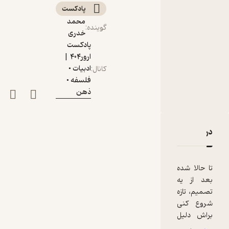
پادکست‌
محمد
گوینده
:
خدری
پادکست
ارور۴۰۴ |
ادبیات •
کانال
:
فلسفه •
ذهن
دربارۀ تفکر، سریع و کند | دنیل کانمن | فصل ۸ - قسمت ۴
نقدها و امتیازها
تا حالا شده
بعد از یه
تصمیم، تازه
شروع کنی
براش دلیل
آوردن؟