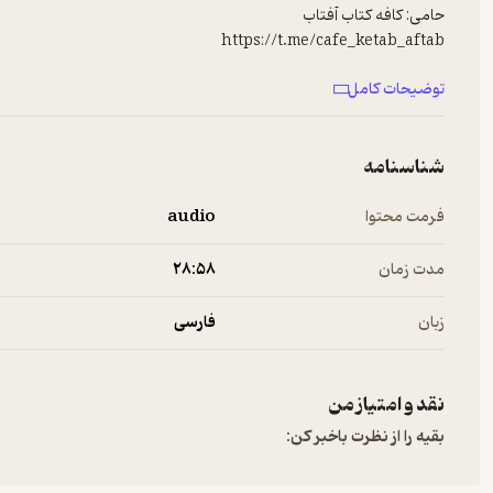
https://t.me/cafe_ketab_aftab
توضیحات کامل
شناسنامه
فرمت محتوا
audio
مدت زمان
۲۸:۵۸
زبان
فارسی
نقد و امتیاز من
بقیه را از نظرت باخبر کن: