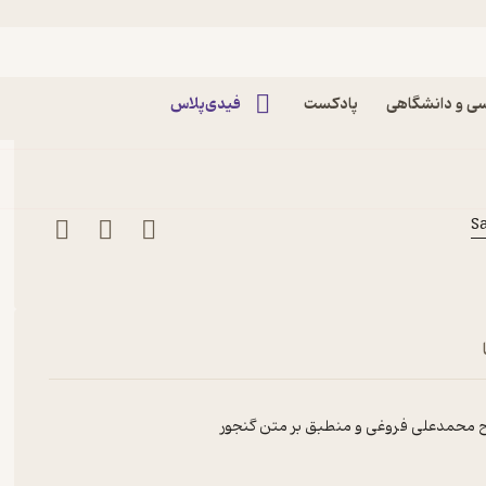
اپیزود اپیزود 31 - غزل 151 تا 155 سعدی پادکست سرو |
ی و دانشگاهی
پادکست
فیدی‌پلاس