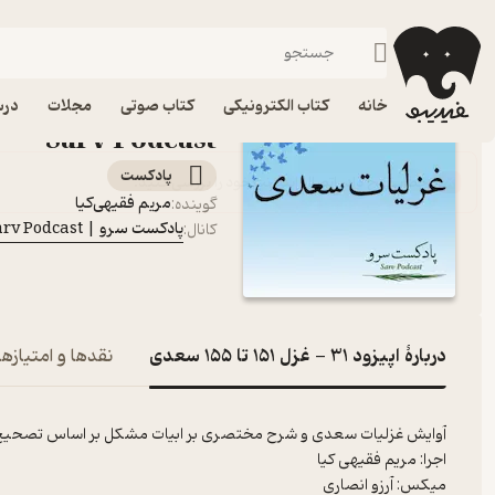
اپیزود 31 - غزل 151 تا 155 سعدی
فیدیبو
پادکست‌ها
پادکست سرو | Sarv Podcast
خانه
کتاب الکترونیکی
کتاب صوتی
مجلات
درس
Sarv Podcast
پادکست‌
مریم فقیهی‌کیا
گوینده
:
پادکست سرو | Sarv Podcast
کانال
:
دربارۀ اپیزود 31 - غزل 151 تا 155 سعدی
نقدها و امتیازها