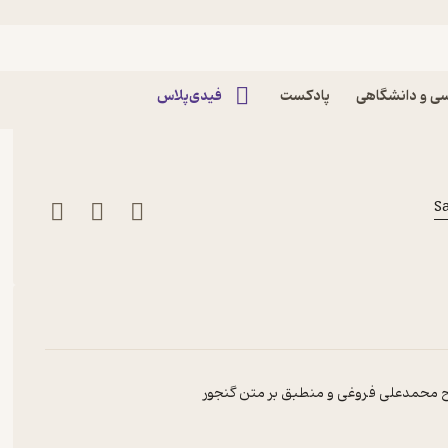
اپیزود اپیزود 17 - غزل 81 تا 85 سعدی پادکست سرو |
ی و دانشگاهی
پادکست
فیدی‌پلاس