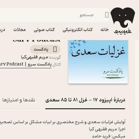
اپیزود 17 - غزل 81 تا 85 سعدی
فیدیبو
پادکست‌ها
پادکست سرو | Sarv Podcast
خانه
کتاب الکترونیکی
کتاب صوتی
مجلات
درس
Sarv Podcast
پادکست‌
مریم فقیهی‌کیا
گوینده
:
پادکست سرو | Sarv Podcast
کانال
:
دربارۀ اپیزود 17 - غزل 81 تا 85 سعدی
نقدها و امتیازها
میکس: فرید حامد