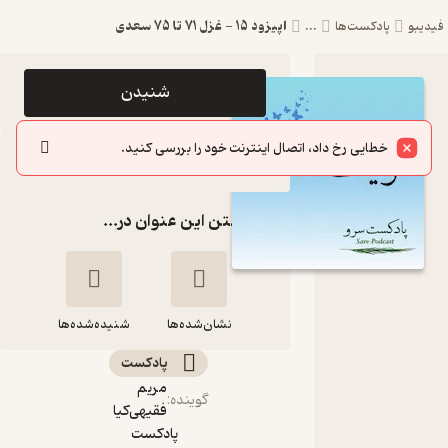
اپیزود 15 - غزل 71 تا 75 سعدی
فیدیبو
پادکست‌ها
...
اپیزود
شنیدن
اپیزود 15 -
خطایی رخ داد، اتصال اینترنت خود را بررسی کنید.
غزل 71 تا
سایر اپیزودها
75 سعدی
گذاشتن این عنوان در...
پادکست
سرو |
Sarv
نشان‌شده‌ها
Podcast
شنیده‌شده‌ها
پادکست‌
مریم
اپیزود 15 - غزل 71 تا
گوینده
:
فقیهی‌کیا
75 سعدی
پادکست