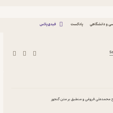
اپیزود اپیزود 12 - غزل 56 تا 60 سعدی پادکست سرو |
ی و دانشگاهی
پادکست
فیدی‌پلاس