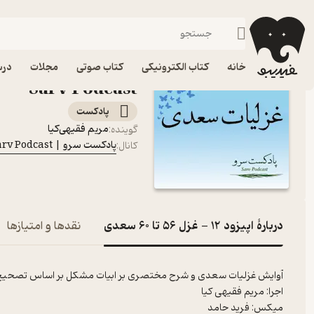
اپیزود 12 - غزل 56 تا 60 سعدی
فیدیبو
پادکست‌ها
پادکست سرو | Sarv Podcast
خانه
کتاب الکترونیکی
کتاب صوتی
مجلات
درس
Sarv Podcast
پادکست‌
مریم فقیهی‌کیا
گوینده
:
پادکست سرو | Sarv Podcast
کانال
:
دربارۀ اپیزود 12 - غزل 56 تا 60 سعدی
نقدها و امتیازها
میکس: فرید حامد