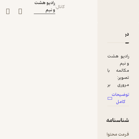
رادیو هشت
کانال
:
و نیم
دربارۀ قسمت هشتم: کارگردانی مستند
نقدها و امتیازها
رادیو هشت
و نیم
مکالمه با
تصویر:
مروری بر
کتاب‌های
توضیحات
سینمایی
کامل
قسمت
شناسنامه
هشتم:
کارگردانی
فرمت محتوا
audio
مستند