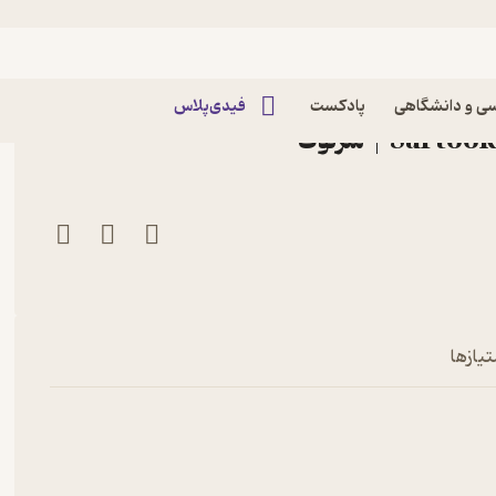
 حسین- فاطمه امیداله
عجیب - حسین فدایی حسین-
ی و دانشگاهی
پادکست
فیدی‌پلاس
امیداله
تیازها