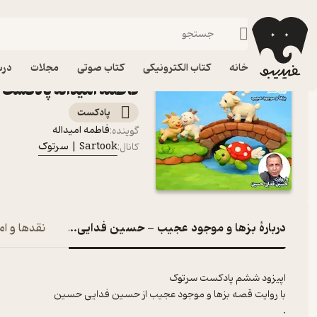
بزها و موجود عجیب - حسین فدایی
فیدیبو
پادکست‌ها
Sartook | سرتوک
اپیزود بزها و موجود 
خانه
کتاب الکترونیکی
کتاب صوتی
مجلات
درس
فاطمه امیداله پادکست Sartook | سرتوک
پادکست‌
فاطمه امیداله
گوینده
:
Sartook | سرتوک
کانال
:
دربارۀ بزها و موجود عجیب - حسین فدایی حسین- فاطمه 
نقدها و ام
اپیزود ششم پادکست سرتوک
با روایت قصه بزها و موجود عجیب از حسین فدایی حسین
.