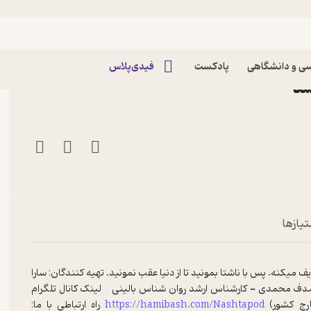
زود شنبه 6 تیر 1405 - اپیزود ویژه: تَفَنُنی برای همیشه
ی و دانشگاهی
پادکست
فیدی‌پلاس
تیازها
ف میکنه. پس با ناشتا بمونید تا از دنیا عقب نمونید. تهیه کنندگان: سارا
اد صدف محمدی - کارشناس ارشد روان شناس بالینی لینک کانال تلگرام
ارج کشور)
https://hamibash.com/Nashtapod
راه ارتباطی با ما: