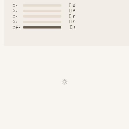
0 ٪
5
0 ٪
4
0 ٪
3
0 ٪
2
100 ٪
1