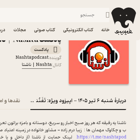
شنبه 6 تیر 1405 - اپیزود ویژه: تَفَنُنی برای همیشه
فیدیبو
پادکست‌ها
Nashta | ناشتا
اپی
خانه
کتاب الکترونیکی
کتاب صوتی
مجلات
درس
پادکست Nashta | ناشتا
پادکست‌
Nashtapodcast
گوینده
:
Nashta | ناشتا
کانال
:
دربارۀ شنبه 6 تیر 1405 - اپیزود ویژه: تَفَنُنی برای همیشه
نقدها و ام
ناشتا یه رفیقه که هر روز صبح اخبار رو سریع، دوستانه و بامزه براتون تعری
ب و چکاوک مهمان ها : زیبا درم زاده - مشاور خانواده در زمینه اعتی
https://t.me/nashtapod
لینک حمایت از ناشتا (از داخل و یا خ