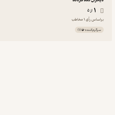
دیگران نقد کردند
1
از 5
براساس رأی 1 مخاطب
سرگرم‌کننده 🧩
(
1
)