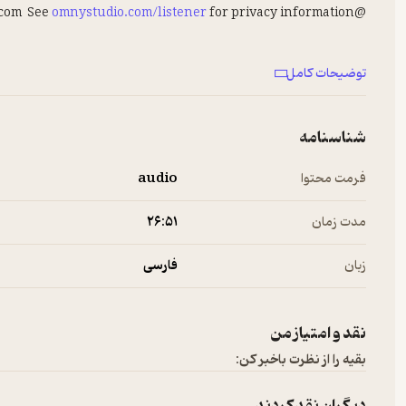
omnystudio.com/listener
for privacy information.
@nashtapod nashtapod@gmail.com See
برای پیشنهادها و تبلیغات در پادکست فارسی با ما در ارتباط باشید:
توضیحات کامل
info@Newsha.com
شناسنامه
فرمت محتوا
audio
مدت زمان
۲۶:۵۱
زبان
فارسی
نقد و امتیاز من
بقیه را از نظرت باخبر کن: