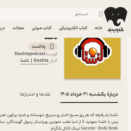
یکشنبه 31 خرداد 1405
فیدیبو
پادکست‌ها
Nashta | ناشتا
خانه
کتاب الکترونیکی
کتاب صوتی
مجلات
درس
ناشتا
پادکست‌
Nashtapodcast
گوینده
:
Nashta | ناشتا
کانال
:
دربارۀ یکشنبه 31 خرداد 1405
نقدها و امتیازها
ناشتا یه رفیقه که هر روز صبح اخبار رو سریع، دوستانه و بامزه براتون تع
Saremi- Bodo Bodo لینک کانال تلگرام: