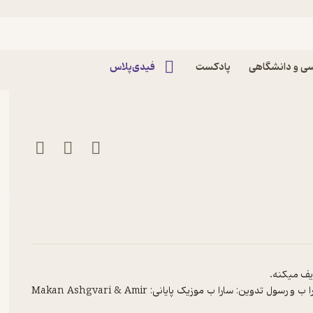
اپیزود یکشنبه 31 خرداد 1405 پادکست Nashta |
ی و دانشگاهی
پادکست
فیدی‌پلاس
ریف میکنه.
پس با ناشتا بمونید تا از دنیا عقب نمونین ویراستار: رسول گویندگان: سارا ب و رسول تدوین: سارا ب موزیک پایانی: Makan Ashgvari & Amir