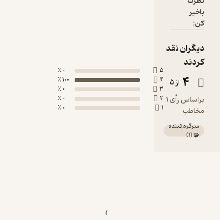
نظرت
باخبر
کن:
دیگران نقد
کردند
0 ٪
5
4
100 ٪
4
از 5
0 ٪
3
0 ٪
2
براساس رأی 1
0 ٪
1
مخاطب
سرگرم‌کننده
)
1
(
🧩