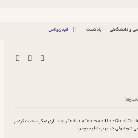
 ۲۲ | از واتیکان تا ویتنام با ایندیانا جونز
ی و دانشگاهی
پادکست
فیدی‌پلاس
تیازها
در اپیزود ۲۲ ، ما درباره عنوان نا امید کننده Avowed ، تجربه لذت بخش Indiana Jones and the Great Circle و چند بازی دیگر صحبت کردیم