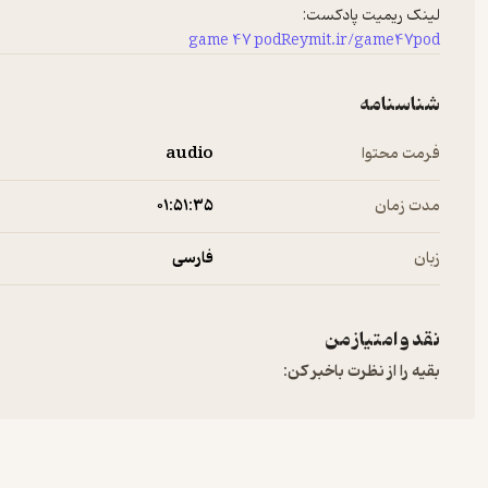
لینک ریمیت پادکست:
game 47 podReymit.ir/game47pod
شناسنامه
فرمت محتوا
audio
مدت زمان
۰۱:۵۱:۳۵
زبان
فارسی
نقد و امتیاز من
بقیه را از نظرت باخبر کن: