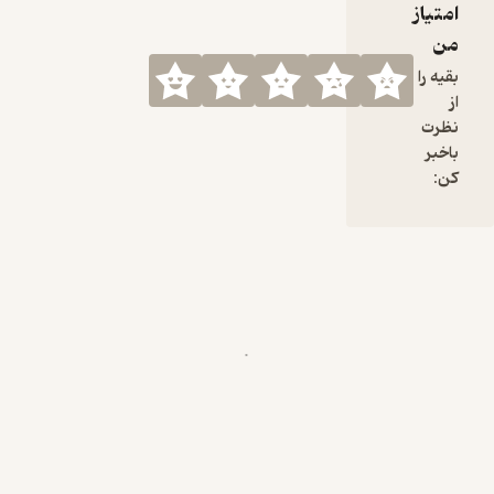
امتیاز
من
بقیه را
از
نظرت
باخبر
کن: