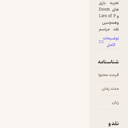
تجربه بازی
های Doom
و Lies of P
وهمچنین
نقد مراسم
The Game
توضیحات
Awards
کامل
2023
شناسنامه
#Game
فرمت محتوا
audio
#Gaming
#Game_47
_pod
مدت زمان
۰۲:۵۹:۲۲
#گیم
زبان
فارسی
نقد و