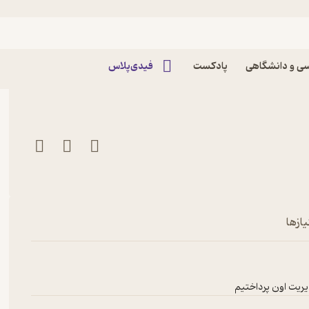
د 30 : کورتیزول با ما چیکار کرده؟ پادکست از
ی و دانشگاهی
پادکست
فیدی‌پلاس
ازها
دیریت اون پرداختیم