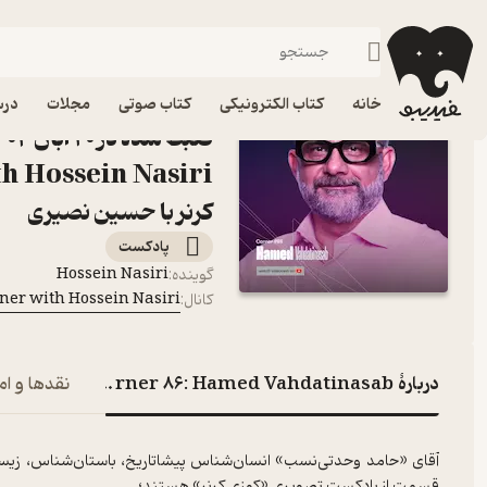
فیدیبو
پادکست‌ها
Cozy Corner with Hossein Nasiri | کوزی کرنر با حسین نصیری
خانه
کتاب الکترونیکی
کتاب صوتی
مجلات
درس
کرنر با حسین نصیری
پادکست‌
Hossein Nasiri
گوینده
:
Cozy Corner with Hossein Nasiri | کوزی کرن
کانال
:
دربارۀ Corner 86: Hamed Vahdatinasab | ضبط شده در ۲۰ آبان ۱۴۰۴ | حامد وحدتی‌نسب
نقدها و ام
آقای «حامد وحدتی‌نسب» انسان‌شناس پیشاتاریخ، باستان‌شناس، زیس
قسمت از پادکست تصویری «کوزی کرنر» هستند؛