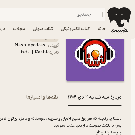
سه شنبه 2 دی 1404
فیدیبو
پادکست‌ها
Nashta | ناشتا
اپیزود سه شنبه 2 دی 1404 پادکست Nashta | ناشتا
خانه
کتاب الکترونیکی
کتاب صوتی
مجلات
درس
پادکست‌
Nashtapodcast
گوینده
:
Nashta | ناشتا
کانال
:
دربارۀ سه شنبه 2 دی 1404
نقدها و امتیازها
ناشتا یه رفیقه که هر روز صبح اخبار رو سریع، دوستانه و بامزه براتون تع
پس با ناشتا بمونید تا از دنیا عقب نمونید.
ویراستار: فریناز