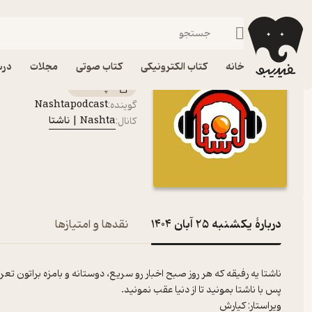
یکشنبه 25 آبان 1404
فیدیبو
پادکست‌ها
Nashta | ناشتا
اپیزود یکشنبه 25 آبان 1404 پادکست Nashta | ناشتا
خانه
کتاب الکترونیکی
کتاب صوتی
مجلات
درس
پادکست‌
Nashtapodcast
گوینده
:
Nashta | ناشتا
کانال
:
دربارۀ یکشنبه 25 آبان 1404
نقدها و امتیازها
ناشتا یه رفیقه که هر روز صبح اخبار رو سریع، دوستانه و بامزه براتون تع
پس با ناشتا بمونید تا از دنیا عقب نمونید.
ویراستار: کیارش