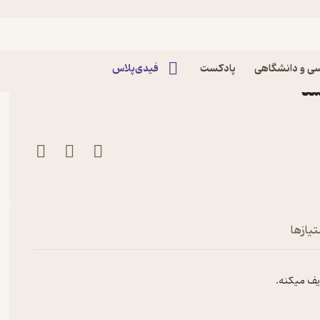
اپیزود شنبه 17 آبان 1404- اپیزود ویژه: رابطه کنسله؟
ی و دانشگاهی
پادکست
فیدی‌پلاس
تیازها
ریف میکنه.