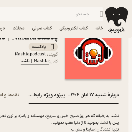
شنبه 17 آبان 1404- اپیزود ویژه: رابطه کنسله؟
فیدیبو
پادکست‌ها
Nashta | ناشتا
خانه
کتاب الکترونیکی
کتاب صوتی
مجلات
درس
پادکست Nashta | ناشتا
پادکست‌
Nashtapodcast
گوینده
:
Nashta | ناشتا
کانال
:
دربارۀ شنبه 17 آبان 1404- اپیزود ویژه: رابطه کنسله؟
نقدها و ام
ناشتا یه رفیقه که هر روز صبح اخبار رو سریع، دوستانه و بامزه براتون تع
پس با ناشتا بمونید تا از دنیا عقب نمونید.
تهیه کنندگان: ساینا و سارا.ب