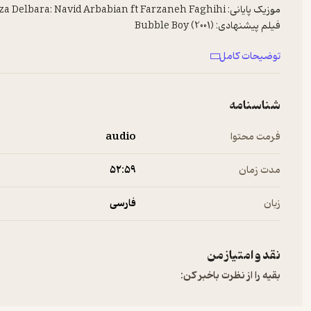
موزیک پایانی: Aziza Delbara: Navid Arbabian ft Farzaneh Faghihi
فیلم پیشنهادی: Bubble Boy (2001)
کتاب پیشنهادی: خودت را در آغوش بگیر اثر سو جانسن
توضیحات کامل
لینک کانال تلگرام ([
https://t.me/nashtapod]
)
لینک حمایت از ناشتا (از داخل و یا خارج کشور ([
ibash.com/Nashtapod]
راه ارتباطی با ما:
شناسنامه
@nashtapod
nashtapod@gmail.com
فرمت محتوا
audio
zz.com
for information about our collection and use of
personal data for advertising.
مدت زمان
۵۲:۵۹
برای پیشنهادها و تبلیغات در پادکست فارسی با ما در ارتباط باشید:
info@Newsha.com
زبان
فارسی
See
omnystudio.com/listener
for privacy information.
نقد و امتیاز من
بقیه را از نظرت باخبر کن: