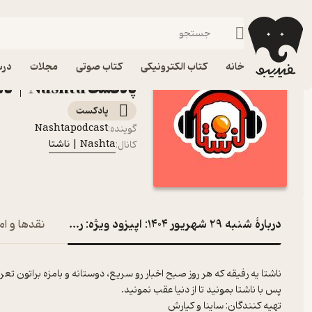
شنبه 29 شهریور 1404: اپیزود ویژه: رقص
فیدیبو
پادکست‌ها
Nashta | ناشتا
خانه
کتاب الکترونیکی
کتاب صوتی
مجلات
درس
پادکست Nashta | ناشتا
پادکست‌
Nashtapodcast
گوینده
:
Nashta | ناشتا
کانال
:
دربارۀ شنبه 29 شهریور 1404: اپیزود ویژه: رقص
نقدها و ام
ناشتا یه رفیقه که هر روز صبح اخبار رو سریع، دوستانه و بامزه براتون تع
پس با ناشتا بمونید تا از دنیا عقب نمونید.
تهیه کنندگان: ساینا و کیارش