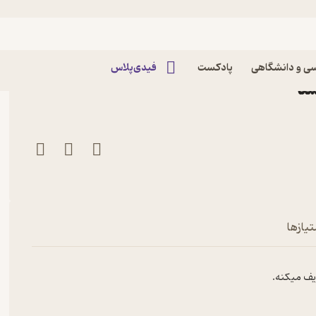
اپیزود شنبه 29 شهریور 1404: اپیزود ویژه: رقص
ی و دانشگاهی
پادکست
فیدی‌پلاس
تیازها
ریف میکنه.