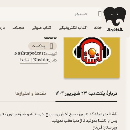
یکشنبه 23 شهریور 1404
فیدیبو
پادکست‌ها
Nashta | ناشتا
خانه
کتاب الکترونیکی
کتاب صوتی
مجلات
درس
ناشتا
پادکست‌
Nashtapodcast
گوینده
:
Nashta | ناشتا
کانال
:
دربارۀ یکشنبه 23 شهریور 1404
نقدها و امتیازها
ناشتا یه رفیقه که هر روز صبح اخبار رو سریع، دوستانه و بامزه براتون تع
پس با ناشتا بمونید تا از دنیا عقب نمونید.
ویراستار: فریناز