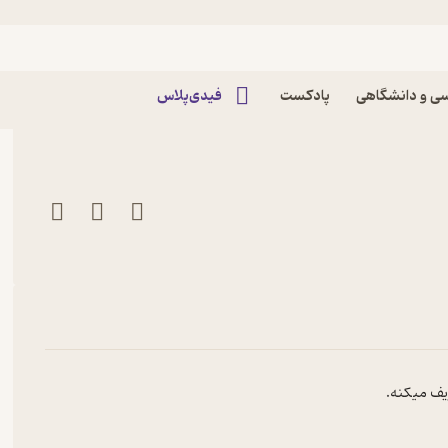
اپیزود یکشنبه 23 شهریور 1404 پادکست Nashta |
ی و دانشگاهی
پادکست
فیدی‌پلاس
ریف میکنه.