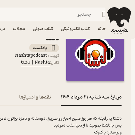
سه شنبه 21 مرداد 1404
فیدیبو
پادکست‌ها
Nashta | ناشتا
خانه
کتاب الکترونیکی
کتاب صوتی
مجلات
درس
ناشتا
پادکست‌
Nashtapodcast
گوینده
:
Nashta | ناشتا
کانال
:
دربارۀ سه شنبه 21 مرداد 1404
نقدها و امتیازها
ناشتا یه رفیقه که هر روز صبح اخبار رو سریع، دوستانه و بامزه براتون تع
پس با ناشتا بمونید تا از دنیا عقب نمونید.
ویراستار: چکاوک