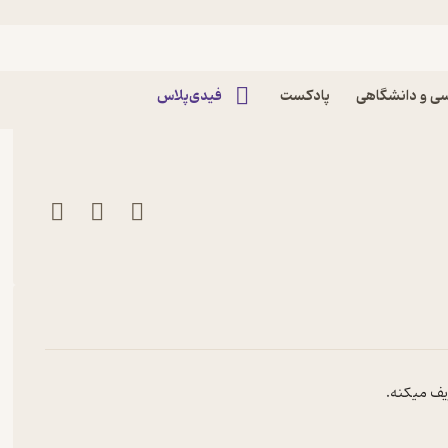
اپیزود سه شنبه 21 مرداد 1404 پادکست Nashta |
ی و دانشگاهی
پادکست
فیدی‌پلاس
ریف میکنه.