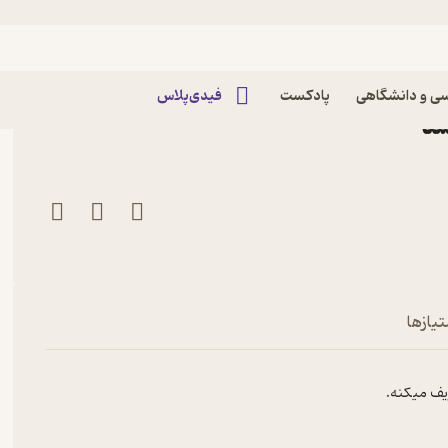
اپیزود شنبه 4 مرداد 1404-اپیزود ویژه:کار داوطلبانه
ی و دانشگاهی
پادکست
فیدی‌پلاس
تیازها
ریف میکنه.