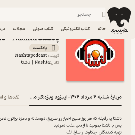
شنبه 4 مرداد 1404-اپیزود ویژه:کار داوطلبانه
فیدیبو
پادکست‌ها
Nashta | ناشتا
خانه
کتاب الکترونیکی
کتاب صوتی
مجلات
درس
پادکست Nashta | ناشتا
پادکست‌
Nashtapodcast
گوینده
:
Nashta | ناشتا
کانال
:
دربارۀ شنبه 4 مرداد 1404-اپیزود ویژه:کار داوطلبانه
نقدها و ام
ناشتا یه رفیقه که هر روز صبح اخبار رو سریع، دوستانه و بامزه براتون تع
پس با ناشتا بمونید تا از دنیا عقب نمونید.
تهیه کنندگان: چکاوک و سارا.الف