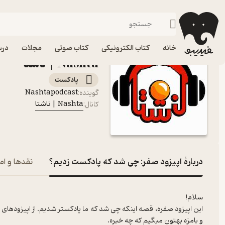
اپیزود صفر: چی شد که پادکست زدیم؟
فیدیبو
پادکست‌ها
Nashta | ناشتا
اپیزود اپیزود صفر: چی 
خانه
کتاب الکترونیکی
کتاب صوتی
مجلات
درس
Nashta | ناشتا
پادکست‌
Nashtapodcast
گوینده
:
Nashta | ناشتا
کانال
:
دربارۀ اپیزود صفر: چی شد که پادکست زدیم؟
نقدها و ام
سلام!
این اپیزود صفره، قصه اینکه چی شد که ما پادکستر شدیم. از اپیزودهای
و بامزه بهتون میگیم که چه خبره.