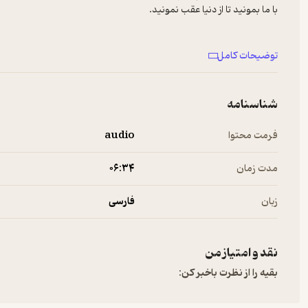
با ما بمونید تا از دنیا عقب نمونید.
توضیحات کامل
zz.com
for information about our collection and use of
personal data for advertising.
برای پیشنهادها و تبلیغات در پادکست فارسی با ما در ارتباط باشید:
شناسنامه
info@Newsha.com
See
omnystudio.com/listener
for privacy information.
فرمت محتوا
audio
مدت زمان
۰۶:۳۴
زبان
فارسی
نقد و امتیاز من
بقیه را از نظرت باخبر کن: