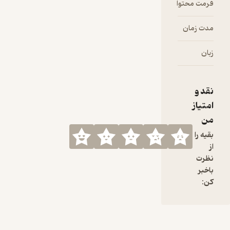
فرمت محتوا
audio
مدت زمان
۳۱:۴۲
زبان
فارسی
نقد و
امتیاز
من
بقیه را
از
نظرت
باخبر
کن: