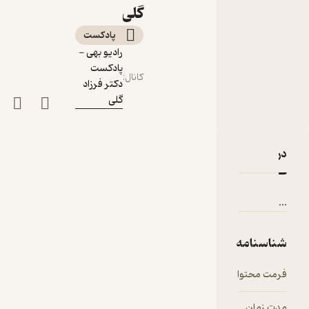
دکتر فرزاد گلی
گلی
پادکست‌
رادیو بهی -
پادکست
کانال
:
دکتر فرزاد
گلی
دربارۀ .رادیو بهی؛ قسمت پنجاهم- دیگری، دوزخ من است.-دک
نقدها و امتیازها
...
شناسنامه
فرمت محتوا
audio
مدت زمان
۵۱:۵۲