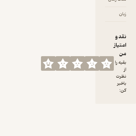
زبان
فارسی
نقد و
امتیاز
من
بقیه را
از
نظرت
باخبر
کن: