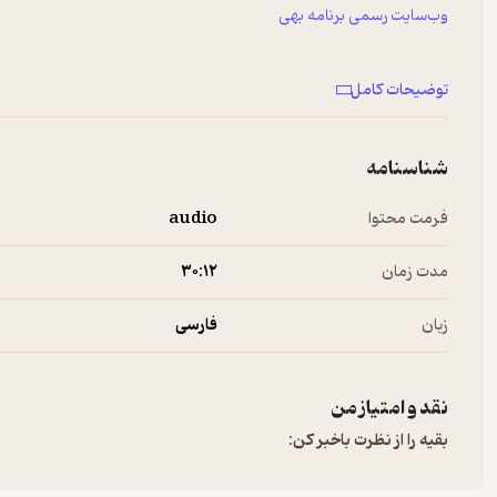
وب‌سایت رسمی برنامه بهی
آپارات
توضیحات کامل
تلگرام
شناسنامه
اینستاگرام
فرمت محتوا
audio
یوتیوب
مدت زمان
۳۰:۱۲
#سلامت #افسردگی #مشاوره #روانشناسی #روانشناس #تنهایی #
زبان
فارسی
#ترس #سلامتـجنسی #خانواده #فرهنگ #ارتباطـموثر
نقد و امتیاز من
بقیه را از نظرت باخبر کن: