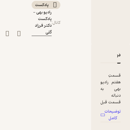
دوم
پادکست‌
رادیو بهی -
پادکست
کانال
:
دکتر فرزاد
گلی
دربارۀ رادیو بهی-قسمت ۷-همیشه کمی امید هست، بخش دوم
نقدها و امتیازها
قسمتِ
هفتم رادیو
بهی به
دنباله
قسمت قبل
با موضوعِ
توضیحات
«امید»
کامل
تهیه شده
است. در این