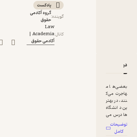
پادکست‌
گروه آکادمی
گوینده
:
حقوق
Law
Academia |
کانال
:
آکادمی حقوق
دربارۀ اپیزود ۱۷ - اضطراب منزلت؛ مهاجرت به کانادا | سحر علویانی
نقدها و امتیازها
بعضی‌ها م
هاجرت می‌ک
نند، در بهتر
ین دانشگاه‌
ها درس می‌
خوانند، مس
توضیحات
یرهایی را تج
کامل
ربه می‌کنند