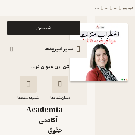
...
یبو
...
...
اپیزود اپیزود
شنیدن
۱۷ - اضطراب
منزلت؛
سایر اپیزودها
مهاجرت به
گذاشتن این عنوان در...
کانادا | سحر
علویانی
پادکست
نشان‌شده‌ها
Law
شنیده‌شده‌ها
Academia
اپیزود ۱۷ - اضطراب
| آکادمی
منزلت؛ مهاجرت به
حقوق
کانادا | سحر علویانی