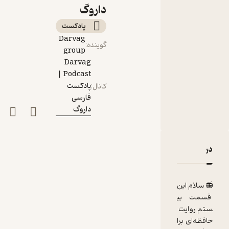
داروگ
پادکست‌
Darvag
گوینده
:
group
Darvag
Podcast |
پادکست
کانال
:
فارسی
داروگ
دربارۀ روایت حافظه‌ای برای فراموشی قسمت بیستم
نقدها و امتیازها
📻 سلام این
قسمت بی
ستم روایت
حافظه‌ای برا