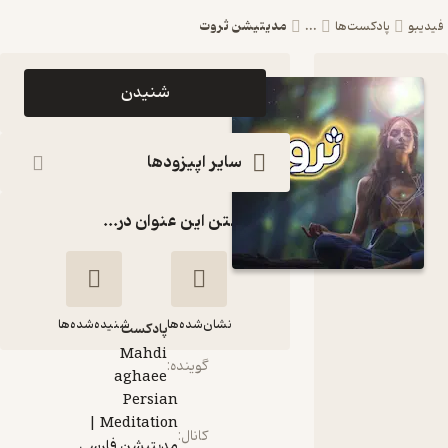
مدیتیشن ثروت
و
پادکست‌ها
...
اپیزود
شنیدن
مدیتیشن ثروت
پادکست
سایر اپیزودها
Persian
گذاشتن این عنوان در...
Meditation
| مدیتیشن
فارسی راز نور
نشان‌شده‌ها
شنیده‌شده‌ها
پادکست‌
Mahdi
گوینده
:
aghaee
Persian
مدیتیشن ثروت
Meditation |
کانال
:
مدیتیشن فارسی