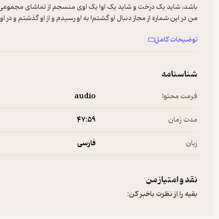
باشد، شاید یک درخت و شاید یک او! یک اوی منسجم از تماشای مجموعی ا
من در این شماره از مجاز دنبال او گشتم! به او رسیدم و از او گذشتم و در ا
توضیحات کامل
نقاشی کاور این شماره از مجاز با هوش مصنوعی خلق شده است.
شناسنامه
Hosted on A. See
a.com/privacy
for more information.
فرمت محتوا
audio
مدت زمان
۴۷:۵۹
زبان
فارسی
نقد و امتیاز من
بقیه را از نظرت باخبر کن: