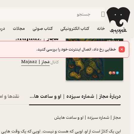
مجاز | شماره سیزده | او و ساعت هایش
فیدیبو
پادکست‌ها
مَجاز | Majaaz
اپیزود مجاز | شماره سی
خانه
کتاب الکترونیکی
کتاب صوتی
مجلات
درس
مَجاز | Majaaz
پادکست‌
خطایی رخ داد، اتصال اینترنت خود را بررسی کنید.
اسماعیل باستانی
گوینده
:
مَجاز | Majaaz
کانال
:
دربارۀ مجاز | شماره سیزده | او و ساعت هایش
نقدها و ام
مجاز | شماره سیزده | او و ساعت هایش
این یک کلاژ است از او. اویی که هست و نیست. اویی که یک وقت هایی