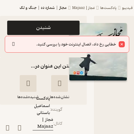
مجاز | شماره ده | جنگ و لک
فیدیبو
پادکست‌ها
مَجاز | Majaaz
اپیزود مجاز
شنیدن
| شماره ده
خطایی رخ داد، اتصال اینترنت خود را بررسی کنید.
| جنگ و
سایر اپیزودها
لک
گذاشتن این عنوان در...
پادکست
مَجاز |
Majaaz
نشان‌شده‌ها
شنیده‌شده‌ها
پادکست‌
اسماعیل
گوینده
:
باستانی
مجاز | شماره ده |
مَجاز |
کانال
:
جنگ و لک
Majaaz