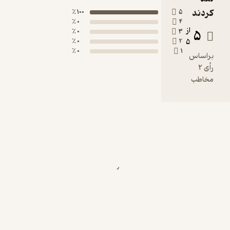
کردند
100 ٪
5
0 ٪
4
از
5
0 ٪
3
0 ٪
2
5
0 ٪
1
براساس
رأی 2
مخاطب