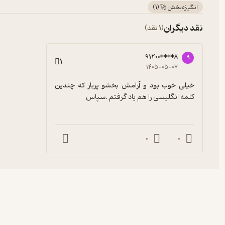
انگیزه‌بخش 🚀
(
1
)
نقد دیگران
(1 نقد)
91200****8
9
1
۱۴۰۵-۰۵-۰۷
خیلی خوب بود و آرامش بخشو پربار که چندین 
کلمه انگلیسی را هم یاد گرفتم .سپاس
0
0