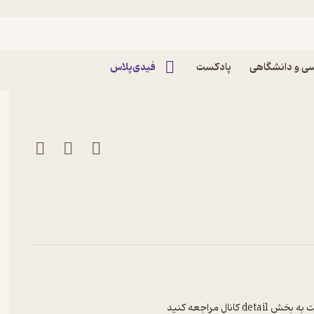
اپیزود اپیزود2: پاکسازی ذهن پادکست از شنبه | az
ی و دانشگاهی
پادکست
فیدی‌پلاس
ل مراجعه کنید