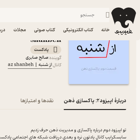
اپیزود2: پاکسازی ذهن
فیدیبو
پادکست‌ها
از شنبه | az shanbeh
خانه
کتاب الکترونیکی
کتاب صوتی
مجلات
درس
shanbeh
پادکست‌
صالح صابری
گوینده
:
از شنبه | az shanbeh
کانال
:
دربارۀ اپیزود2: پاکسازی ذهن
نقدها و امتیازها
تو اپیزود دوم درباره پاکسازی و مدیریت ذهن حرف زدیم
سابسکرایب کانال یادتون نره و بعدی دریافت شبکه های اجتماعی پادکست به بخش detail کانا