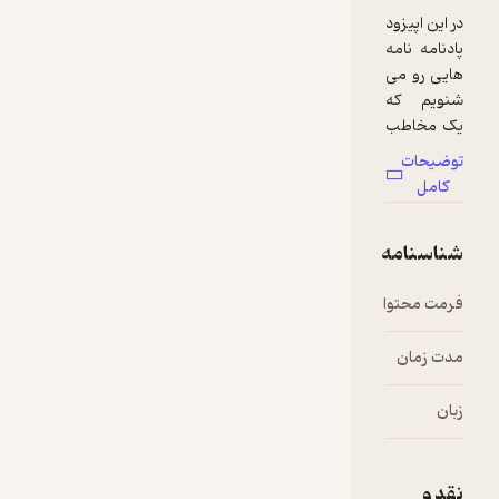
در این اپیزود
پادنامه نامه
هایی رو می
شنویم که
یک مخاطب
دارند یک
توضیحات
مخاطب
کامل
ویژه
نامه هایی از
شناسنامه
نوشابه
یزدان
فرمت محتوا
audio
سیموس
و مهرسا
رهنما از
مدت زمان
۲۹:۳۰
پادکست
سبیل
زبان
فارسی
پادکست
سبیل
برای پادنامه
نقد و