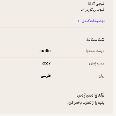
قیچی 💇🏻
فلوت ریکوردر 🪈
و مثل همیشه انسان‌ها 🙋🏽‍♀️
توضیحات کامل
🔹 برای شنیدن این اپیزود می‌تونید به کست‌باکس، شنوتو و کانال تلگرا
شناسنامه
راوی و تهیه‌کننده: زهرا اسکندریان
دستیار تدوین: امین شیرپور
فرمت محتوا
audio
#پادکست#سفر_زرافه‌ای #کودک #آموزش
#Pod #Safare_Zarafei #kids #Education
مدت زمان
۱۵:۵۷
زبان
فارسی
نقد و امتیاز من
بقیه را از نظرت باخبر کن: