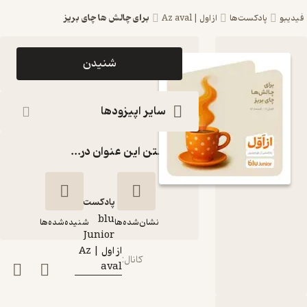
برای چالش ها چای بریز
فیدیبو
پادکست‌ها
از اول | Az aval
اپیزود برای
شنیدن
چالش ها
چای بریز
سایر اپیزودها
پادکست از
گذاشتن این عنوان در...
اول | Az
aval
پادکست‌
blu
نشان‌شده‌ها
شنیده‌شده‌ها
گوینده
:
Junior
از اول | Az
کانال
:
aval
برای چالش ها چای
بریز