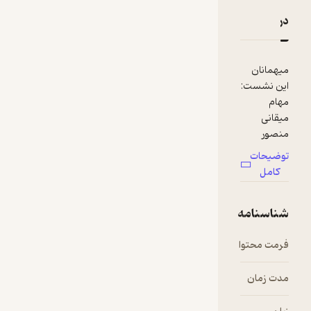
دربارۀ ادبیات چگونه ما را نجات می‌دهد
نقدها و امتیازها
میهمانان
این نشست:
مهام
میقانی
منصور
ظابطیان
توضیحات
کامل
مجری:
حسین
شناسنامه
سبحانی
فرمت محتوا
audio
مدت زمان
۰۱:۱۰:۰۰