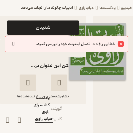
ادبیات چگونه ما را نجات می‌دهد
فیدیبو
پادکست‌ها
حیاتِ راوی
اپیزود
شنیدن
ادبیات
خطایی رخ داد، اتصال اینترنت خود را بررسی کنید.
چگونه ما را
سایر اپیزودها
نجات
گذاشتن این عنوان در...
می‌دهد
پادکست
حیاتِ راوی
نشان‌شده‌ها
شنیده‌شده‌ها
پادکست‌
کتابسرای
گوینده
:
راوی
ادبیات چگونه ما را
حیاتِ راوی
کانال
:
نجات می‌دهد