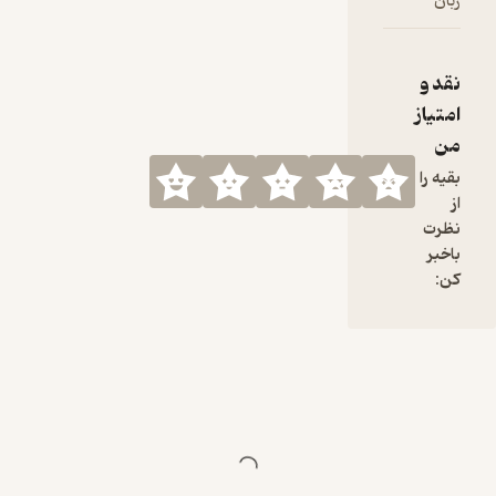
زبان
فارسی
نقد و
امتیاز
من
بقیه را
از
نظرت
باخبر
کن: