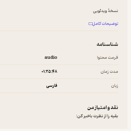
نسخۀ ویدئویی
https://youtu.be/076IF9oHh6c
توضیحات کامل
منابعی برای مطالعه بیشتر در این موضوع:
1. در این ویدئو تصاویری از نسخه های خطی علمی و شواهد تاریخی را آمده است
شناسنامه
https://www.aparat.com/v/CnNTJ
فرمت محتوا
audio
2. گمینی این کتاب را به زودی منتشر می کند: ما چگونه ما نشدیم: نقد و بررسی فرضیۀ افول علم در ایران و عوامل آن. نشر کرگدن.
مدت زمان
۰۱:۲۵:۴۸
زبان
فارسی
شمارۀ 268 منتشر شده و در وبسایت پژوهشکدۀ تاریخ علم دانشگاه تهران قابل بارگیری است.
نقد و امتیاز من
https://utihs.ut.ac.ir/documents/48952072/0/ragep-Bohlul
بقیه را از نظرت باخبر کن: