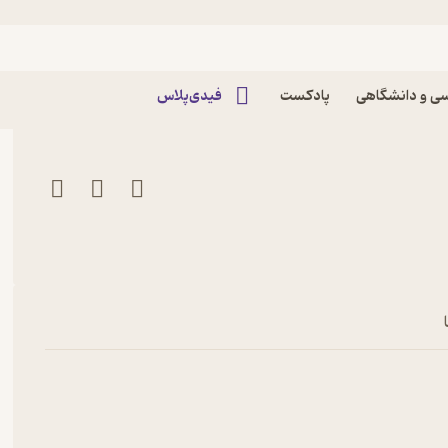
فرضیۀ افول علم پادکست تاریخ
ی و دانشگاهی
پادکست
فیدی‌پلاس