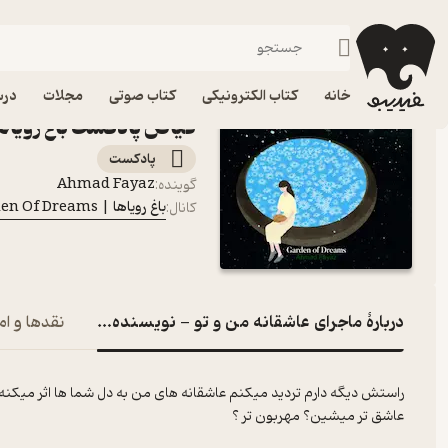
ماجرای عاشقانه من و 
فیدیبو
پادکست‌ها
باغ رویاها | Garden Of Dreams
اپیزود ماجرای عاشقانه م
خانه
کتاب الکترونیکی
کتاب صوتی
مجلات
درس
فیاض پادکست باغ رویاها | n Of Dreams
پادکست‌
Ahmad Fayaz
گوینده
:
باغ رویاها | Garden Of Dreams
کانال
:
دربارۀ ماجرای عاشقانه من و تو - نویسنده و راوی احمد فی
نقدها و ام
راستش دیگه دارم تردید میکنم عاشقانه های من به دل شما ها اثر میکنه ی
عاشق تر میشین؟ مهربون تر ؟