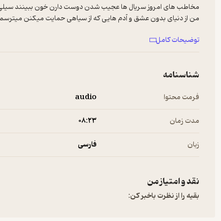
مخاطب های امروز سریال ها عجیب شدن دوست دارن خون ببینند سیلی زد
من از دنیای بدون عشق و آدم هایی که از سیاهی حمایت میکنن میترسم
اما با این حال این عاشقانه رو به مناسبت 11 سالگی رادیو هیچ
توضیحات کامل
در سالروز تولد رادیو هیچ منتشر میکنم
نیازی به اینکه با دیگران به اشتراک بذارین و توی زحمت بیافتین نیست
اینکار مخاطب خودش رو میخواد که باید بگرده پیداش کنه
شناسنامه
شاد باشین و عاشق
فرمت محتوا
audio
ارادتمند
احمد فیاض
مدت زمان
۰۸:۲۳
زبان
فارسی
نقد و امتیاز من
بقیه را از نظرت باخبر کن: