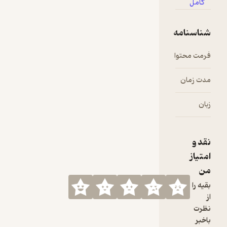
کامل
دادنش
شناسنامه
فرمت محتوا
audio
مدت زمان
۰۴:۵۱
زبان
فارسی
نقد و
امتیاز
من
بقیه را
از
نظرت
باخبر