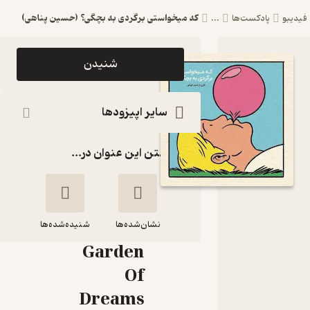
که میخواستی برگردی به بچگی؟ (حسین پناهی)
فیدیبو
پادکست‌ها
...
اپیزود که
شنیدن
میخواستی
برگردی به
سایر اپیزودها
بچگی؟
گذاشتن این عنوان در...
(حسین
پناهی)
پادکست باغ
نشان‌شده‌ها
رویاها |
شنیده‌شده‌ها
Garden
که میخواستی
Of
برگردی به بچگی؟
Dreams
(حسین پناهی)