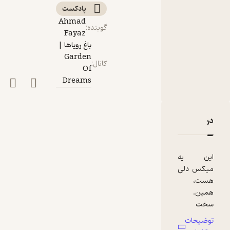
پادکست‌
Ahmad
گوینده
:
Fayaz
باغ رویاها |
Garden
کانال
:
Of
Dreams
دربارۀ که میخواستی برگردی به بچگی؟ (حسین پناهی)
نقدها و امتیازها
این یه
میکس دلی
هست،
همین.
سخت
نگیرین توی
توضیحات
گوش