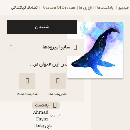
تصادف کهکشانی
فیدیبو
پادکست‌ها
باغ رویاها | Garden Of Dreams
اپیزود
شنیدن
تصادف
کهکشانی
سایر اپیزودها
پادکست باغ
گذاشتن این عنوان در...
رویاها |
Garden
Of
نشان‌شده‌ها
Dreams
شنیده‌شده‌ها
پادکست‌
Ahmad
گوینده
:
تصادف کهکشانی
Fayaz
باغ رویاها |