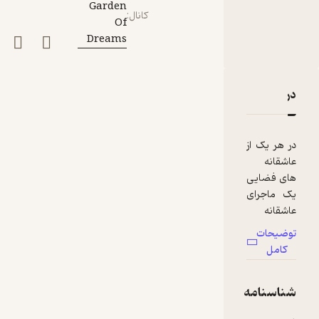
Garden
کانال
:
Of
Dreams
دربارۀ تصادف کهکشانی
نقدها و امتیازها
در هر یک از
عاشقانه
های فضایی
یک ماجرای
عاشقانه
همراه با
توضیحات
نکات علمی
کامل
روایت
میشود و
شناسنامه
درواقع هم
نکته ای