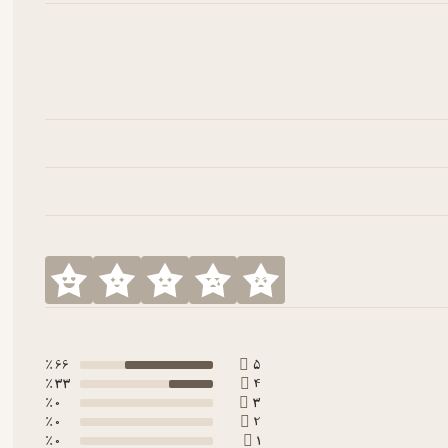
66 ٪
5
33 ٪
4
0 ٪
3
0 ٪
2
0 ٪
1