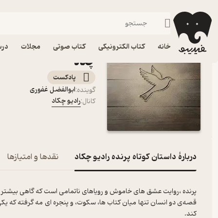
داستان کوتاه پرنده رادیو چکاد
فیدیبو
پادکست‌ها
رادیو چکاد
اپیزود داستان کوتاه پرن
خانه
کتاب الکترونیکی
کتاب صوتی
مجلات
درس
چکاد
پادکست‌
ابوالفضل غفوری
گوینده
:
رادیو چکاد
کانال
:
دربارۀ داستان کوتاه پرنده رادیو چکاد
نقدها و امتیازها
پرنده ،روایت عشق های خاموش و رویاهای ناتمامی است که گاهی بیشتر از
قصه‌ی دو انسان تنها میان کتاب ها، سکوت، و پنجره ای مه گرفته که یکی 
کند.